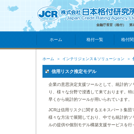
金融庁長官（格付） 第
ホーム
格付一覧
格付関
ホーム
インテリジェンス＆ソリューション
信用リスク推定モデル
企業の意思決定支援ツールとして、統計的ソ
り、様々な分野で浸透して来ております。特
早くから統計的ツールが用いられています。
JCRは信用リスクに関するエキスパート集
様々な方法で展開しており、中でも統計的ソ
ルの提供や個別モデル構築支援サービスを行