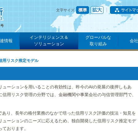
文字サイズ
1号
インテリジェンス＆
グローバルな
連情報
会
ソリューション
取り組み
信用リスク推定モデル
リューションを用いることの有効性は、昨今のAIの発展の後押しもあ
に信用リスク管理の分野では、金融機関や事業会社の与信管理部門で、
団であり、長年の格付業務のなかで培った信用リスク評価の技法・知見を
リューションのニーズに応えるため、独自開発した信用リスク推定モデ
っております。