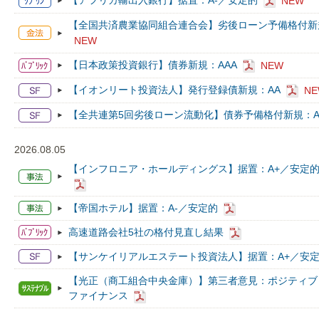
【アフリカ輸出入銀行】据置：A-／安定的
NEW
【全国共済農業協同組合連合会】劣後ローン予備格付新規
NEW
【日本政策投資銀行】債券新規：AAA
NEW
【イオンリート投資法人】発行登録債新規：AA
N
【全共連第5回劣後ローン流動化】債券予備格付新規：A
2026.08.05
【インフロニア・ホールディングス】据置：A+／安定的
【帝国ホテル】据置：A-／安定的
高速道路会社5社の格付見直し結果
【サンケイリアルエステート投資法人】据置：A+／安
【光正（商工組合中央金庫）】第三者意見：ポジティブ
ファイナンス