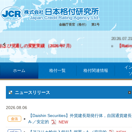
金融庁長官（格付） 第1号
2026.07.21
【RatingEyeセミナー】第277回セミナー（生保
イ
ホーム
格付一覧
格付関連情報
ニュースリリース
2026.08.06
【Daishin Securities】外貨建長期発行体，自国通
A-／安定的
NEW