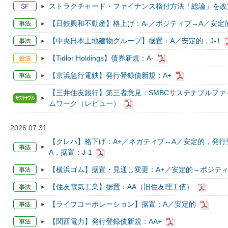
ストラクチャード・ファイナンス格付方法「総論」を改
【日鉄興和不動産】格上げ：A-／ポジティブ→A／安定的
【中央日本土地建物グループ】据置：A／安定的，J-1
【Tidlor Holdings】債券新規：A-
【京浜急行電鉄】発行登録債新規：A+
【三井住友銀行】第三者意見：SMBCサステナブルファ
ムワーク（レビュー）
2026.07.31
【クレハ】格下げ：A+／ネガティブ→A／安定的，発行
A，据置：J-1
【横浜ゴム】据置・見通し変更：A+／安定的→ポジティブ
【住友電気工業】据置：AA（旧住友理工債）
【ライフコーポレーション】据置：A／安定的
【関西電力】発行登録債新規：AA+