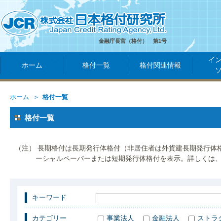
金融庁長官（格付） 第1号
イ
ホーム
格付一覧
格付関連情報
ホーム
格付一覧
格付一覧
（注） 長期格付は長期発行体格付（非居住者は外貨建長期発行体
ーシャルペーパーまたは短期発行体格付を表示。詳しくは
キーワード
カテゴリー
事業法人
金融法人
ストラ