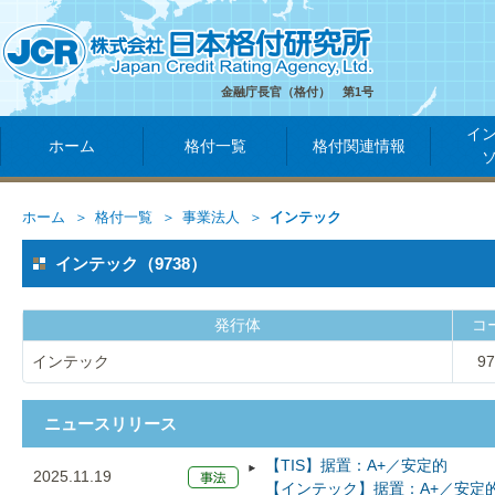
金融庁長官（格付） 第1号
イ
ホーム
格付一覧
格付関連情報
ホーム
格付一覧
事業法人
インテック
インテック（9738）
発行体
コ
インテック
97
ニュースリリース
【TIS】据置：A+／安定的
2025.11.19
【インテック】据置：A+／安定