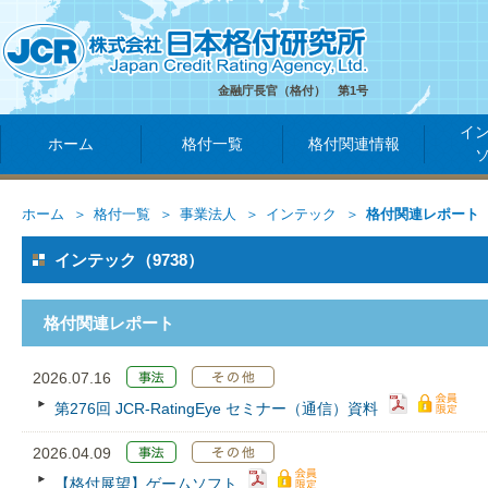
金融庁長官（格付） 第1号
イ
ホーム
格付一覧
格付関連情報
ホーム
格付一覧
事業法人
インテック
格付関連レポート
インテック（9738）
格付関連レポート
2026.07.16
第276回 JCR‐RatingEye セミナー（通信）資料
2026.04.09
【格付展望】ゲームソフト