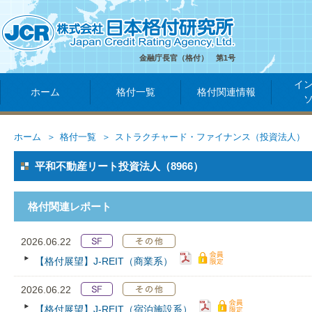
金融庁長官（格付） 第1号
イ
ホーム
格付一覧
格付関連情報
ホーム
格付一覧
ストラクチャード・ファイナンス（投資法人）
平和不動産リート投資法人（8966）
格付関連レポート
2026.06.22
【格付展望】J-REIT（商業系）
2026.06.22
【格付展望】J-REIT（宿泊施設系）