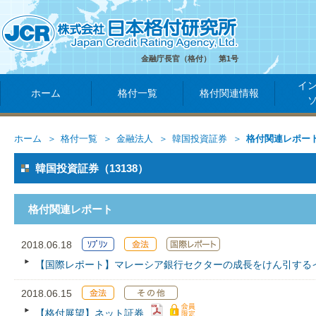
金融庁長官（格付） 第1号
イ
ホーム
格付一覧
格付関連情報
ホーム
格付一覧
金融法人
韓国投資証券
格付関連レポー
韓国投資証券（13138）
格付関連レポート
2018.06.18
【国際レポート】マレーシア銀行セクターの成長をけん引する
2018.06.15
【格付展望】ネット証券