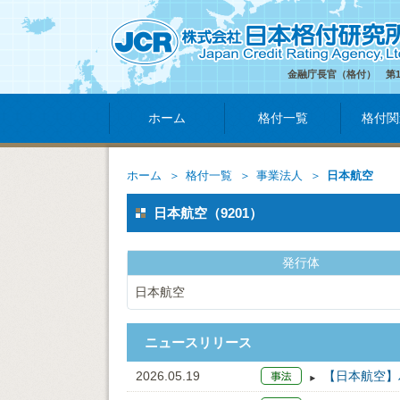
金融庁長官（格付） 第
ホーム
格付一覧
格付関
ホーム
格付一覧
事業法人
日本航空
日本航空（9201）
発行体
日本航空
ニュースリリース
2026.05.19
【日本航空】