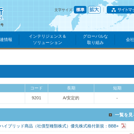
文字サイズ
1号
インテリジェンス＆
グローバルな
連情報
会
ソリューション
取り組み
コード
長期
短期
9201
A/安定的
-
一覧を見
ハイブリッド商品（社債型種類株式）優先株式格付新規：BBB+