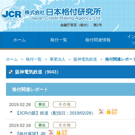
金融庁長官（格付） 第1号
イ
ホーム
格付一覧
格付関連情報
ホーム
格付一覧
事業法人
阪神電気鉄道
格付関連レポー
阪神電気鉄道（9043）
格付関連レポート
2019.02.28
【JCRの眼】鉄道（配信日：2019/02/28）
2019.02.18
【格付展望】JR