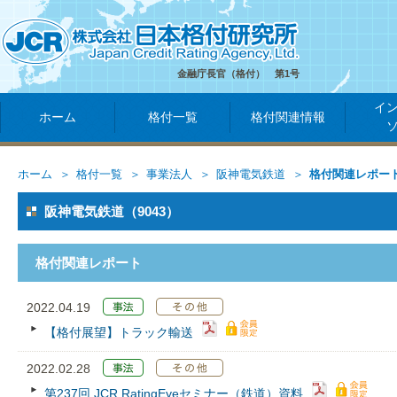
金融庁長官（格付） 第1号
イ
ホーム
格付一覧
格付関連情報
ホーム
格付一覧
事業法人
阪神電気鉄道
格付関連レポー
阪神電気鉄道（9043）
格付関連レポート
2022.04.19
【格付展望】トラック輸送
2022.02.28
第237回 JCR RatingEyeセミナー（鉄道）資料