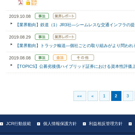
2019.10.08
【業界動向】鉄道（1）JR3社―シームレスな交通インフラの
2019.08.29
【業界動向】トラック輸送―個社ごとの取り組みがより問われ
2019.08.08
【TOPICS】公募劣後債ハイブリッド証券における資本性評価
««
«
1
2
3
JCR行動規範
個人情報保護方針
利益相反管理方針