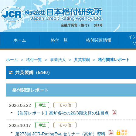
金融庁長官（格付） 第1号
イ
ホーム
格付一覧
格付関連情報
ホーム
格付一覧
事業法人
共英製鋼
格付関連レポート
共英製鋼（5440）
格付関連レポート
2026.05.22
【決算レポート】高炉各社の26/3期決算の注目点
2025.10.17
第273回 JCR‐RatingEye セミナー（高炉）資料