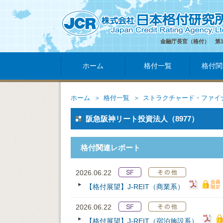
金融庁長官（格付） 第
ホーム
格付一覧
格付関
ホーム
格付一覧
ストラクチャード・ファイ
阪急阪神リート投資法人（8977）
格付関連レポート
2026.06.22
【格付展望】J-REIT（商業系）
2026.06.22
【格付展望】J-REIT（宿泊施設系）