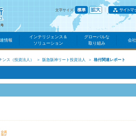
文字サイズ
1号
インテリジェンス＆
グローバルな
連情報
会
ソリューション
取り組み
ナンス（投資法人）
阪急阪神リート投資法人
格付関連レポート