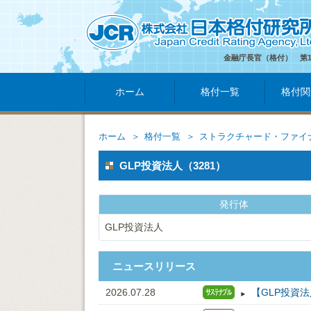
金融庁長官（格付） 第
ホーム
格付一覧
格付関
ホーム
格付一覧
ストラクチャード・ファイ
GLP投資法人（3281）
発行体
GLP投資法人
ニュースリリース
2026.07.28
【GLP投資