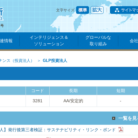
文字サイズ
1号
インテリジェンス＆
グローバルな
連情報
会
ソリューション
取り組み
ナンス（投資法人）
GLP投資法人
コード
長期
短期
3281
AA/安定的
-
一覧を見
法人】発行後第三者検証：サステナビリティ・リンク・ボンド