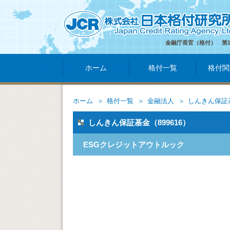
金融庁長官（格付） 第
ホーム
格付一覧
格付関
ホーム
格付一覧
金融法人
しんきん保証
しんきん保証基金（899616）
ESGクレジットアウトルック