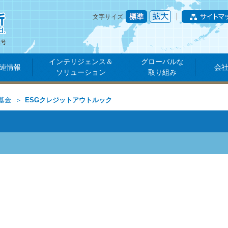
文字サイズ
1号
インテリジェンス＆
グローバルな
連情報
会
ソリューション
取り組み
基金
ESGクレジットアウトルック