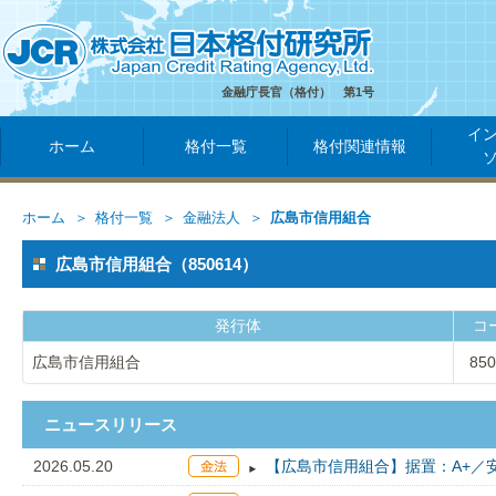
金融庁長官（格付） 第1号
イ
ホーム
格付一覧
格付関連情報
ホーム
格付一覧
金融法人
広島市信用組合
広島市信用組合（850614）
発行体
コ
広島市信用組合
850
ニュースリリース
2026.05.20
【広島市信用組合】据置：A+／