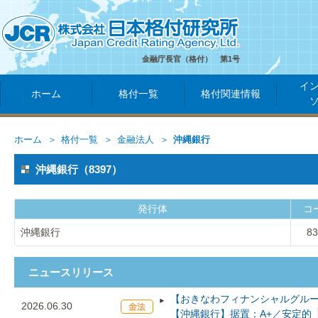
金融庁長官（格付） 第1号
イ
ホーム
格付一覧
格付関連情報
ホーム
格付一覧
金融法人
沖縄銀行
沖縄銀行（8397）
発行体
コ
沖縄銀行
83
ニュースリリース
【おきなわフィナンシャルグルー
2026.06.30
【沖縄銀行】据置：A+／安定的