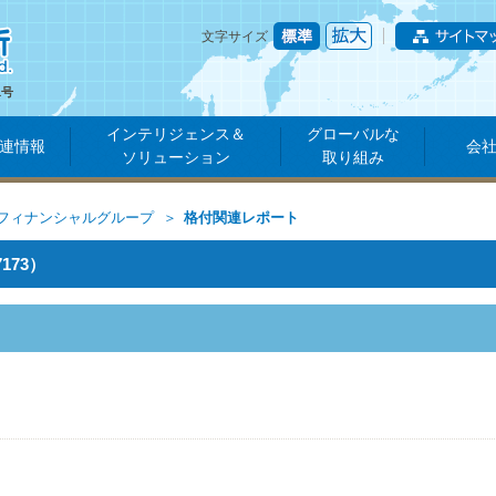
文字サイズ
1号
インテリジェンス＆
グローバルな
連情報
会
ソリューション
取り組み
フィナンシャルグループ
格付関連レポート
73）