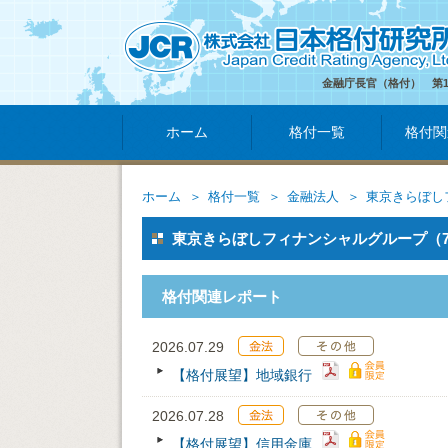
金融庁長官（格付） 第
ホーム
格付一覧
格付関
ホーム
格付一覧
金融法人
東京きらぼし
東京きらぼしフィナンシャルグループ（71
格付関連レポート
2026.07.29
【格付展望】地域銀行
2026.07.28
【格付展望】信用金庫