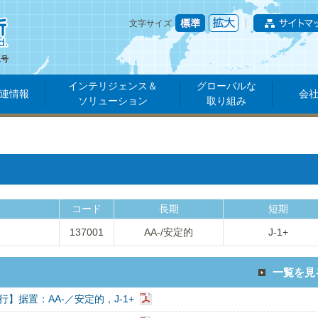
文字サイズ
1号
インテリジェンス＆
グローバルな
連情報
会
ソリューション
取り組み
コード
長期
短期
137001
AA-/安定的
J-1+
一覧を見
】据置：AA-／安定的，J-1+