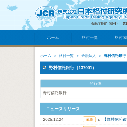
金融庁長官（格付） 第
ホーム
格付一覧
格付関
ホーム
格付一覧
金融法人
野村信託銀行
野村信託銀行（137001）
発行体
野村信託銀行
ニュースリリース
2025.12.24
【野村信託銀行