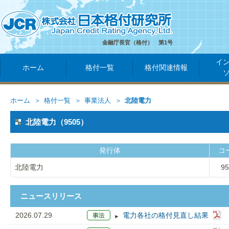
金融庁長官（格付） 第1号
イ
ホーム
格付一覧
格付関連情報
ホーム
格付一覧
事業法人
北陸電力
北陸電力（9505）
発行体
コ
北陸電力
95
ニュースリリース
2026.07.29
電力各社の格付見直し結果