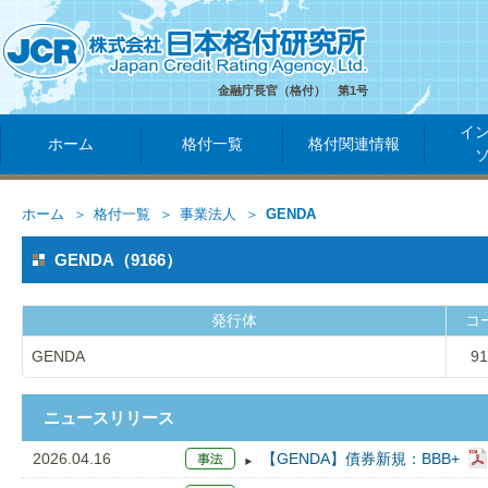
金融庁長官（格付） 第1号
イ
ホーム
格付一覧
格付関連情報
ホーム
格付一覧
事業法人
GENDA
GENDA（9166）
発行体
コ
GENDA
91
ニュースリリース
2026.04.16
【GENDA】債券新規：BBB+