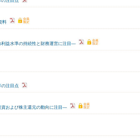
算の注目点
）資料
の利益水準の持続性と財務運営に注目―
算の注目点
投資および株主還元の動向に注目―