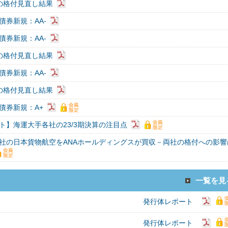
の格付見直し結果
債券新規：AA-
債券新規：AA-
の格付見直し結果
債券新規：AA-
の格付見直し結果
債券新規：A+
ト】海運大手各社の23/3期決算の注目点
社の日本貨物航空をANAホールディングスが買収－両社の格付への影響
一覧を見
発行体レポート
発行体レポート