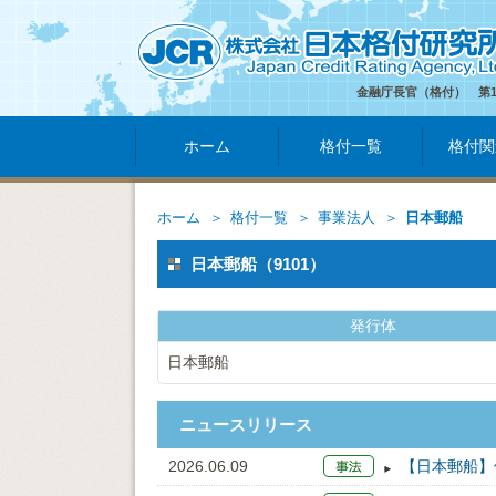
金融庁長官（格付） 第
ホーム
格付一覧
格付関
ホーム
格付一覧
事業法人
日本郵船
日本郵船（9101）
発行体
日本郵船
ニュースリリース
2026.06.09
【日本郵船】