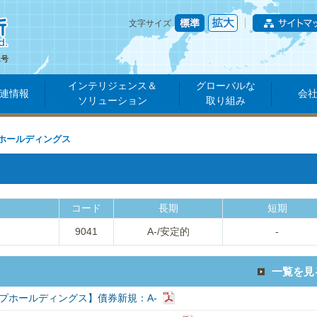
文字サイズ
1号
インテリジェンス＆
グローバルな
連情報
会
ソリューション
取り組み
ホールディングス
コード
長期
短期
9041
A-/安定的
-
一覧を見
プホールディングス】債券新規：A-