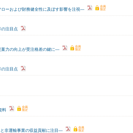
フローおよび財務健全性に及ぼす影響を注視—
算の注目点
提案力の向上が受注格差の鍵に―
算の注目点
）資料
果と非運輸事業の収益貢献に注目―