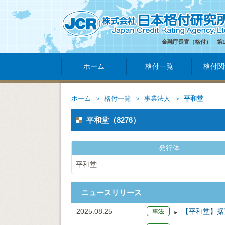
金融庁長官（格付） 第
ホーム
格付一覧
格付関
ホーム
格付一覧
事業法人
平和堂
平和堂（8276）
発行体
平和堂
ニュースリリース
2025.08.25
【平和堂】据