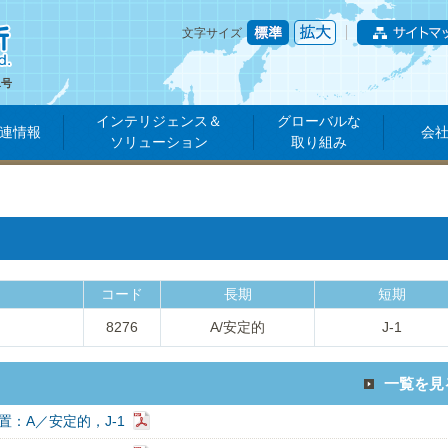
文字サイズ
1号
インテリジェンス＆
グローバルな
連情報
会
ソリューション
取り組み
コード
長期
短期
8276
A/安定的
J-1
一覧を見
置：A／安定的，J-1