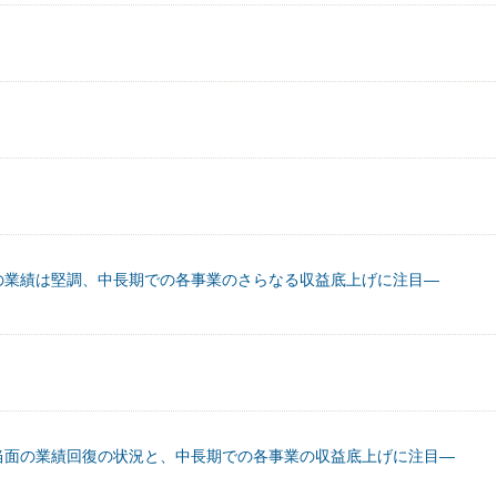
の業績は堅調、中長期での各事業のさらなる収益底上げに注目―
当面の業績回復の状況と、中長期での各事業の収益底上げに注目―