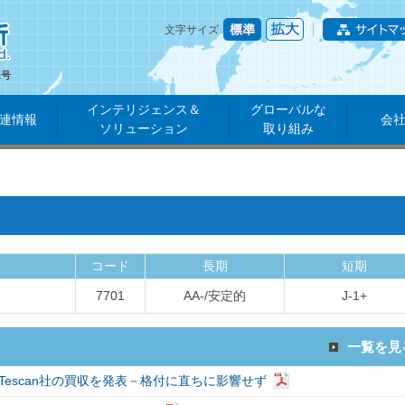
文字サイズ
1号
インテリジェンス＆
グローバルな
連情報
会
ソリューション
取り組み
コード
長期
短期
7701
AA-/安定的
J-1+
一覧を見
Tescan社の買収を発表－格付に直ちに影響せず