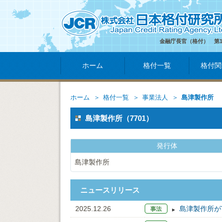
金融庁長官（格付） 第
ホーム
格付一覧
格付関
ホーム
格付一覧
事業法人
島津製作所
島津製作所（7701）
発行体
島津製作所
ニュースリリース
2025.12.26
島津製作所が