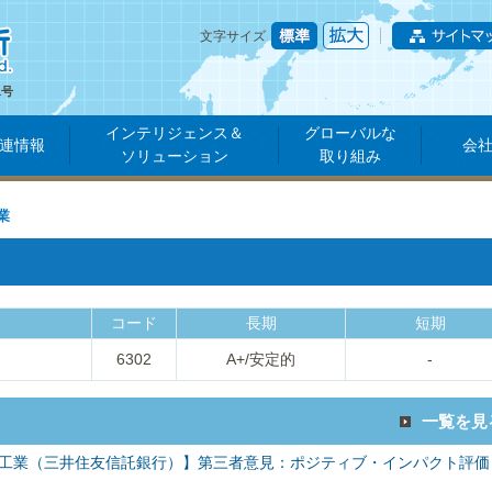
文字サイズ
1号
インテリジェンス＆
グローバルな
連情報
会
ソリューション
取り組み
業
コード
長期
短期
6302
A+/安定的
-
一覧を見
工業（三井住友信託銀行）】第三者意見：ポジティブ・インパクト評価