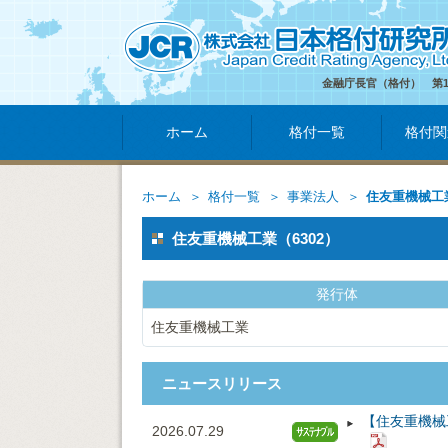
金融庁長官（格付） 第
ホーム
格付一覧
格付関
ホーム
格付一覧
事業法人
住友重機械工
住友重機械工業（6302）
発行体
住友重機械工業
ニュースリリース
【住友重機械
2026.07.29