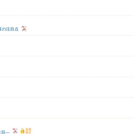
算の注目点
注目―