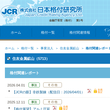
金融庁長官（格付） 第1号
イ
ホーム
格付一覧
格付関連情報
ホーム
格付一覧
事業法人
住友金属鉱山
格付関連レポー
住友金属鉱山（5713）
格付関連レポート
2026.04.01
【JCRの眼】非鉄製錬（配信日：2026/04/01）
2025.12.11
【格付展望】アルミ圧延