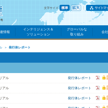
文字サイズ
1号
インテリジェンス＆
グローバルな
連情報
会
ソリューション
取り組み
ル
発行体レポート
リアル
発行体レポート
リアル
発行体レポート
リアル
発行体レポート