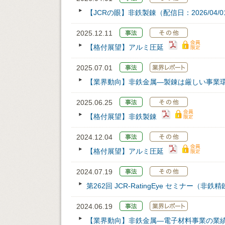
【JCRの眼】非鉄製錬（配信日：2026/04/0
2025.12.11
【格付展望】アルミ圧延
2025.07.01
【業界動向】非鉄金属―製錬は厳しい事業
2025.06.25
【格付展望】非鉄製錬
2024.12.04
【格付展望】アルミ圧延
2024.07.19
第262回 JCR‐RatingEye セミナー（非鉄
2024.06.19
【業界動向】非鉄金属―電子材料事業の業