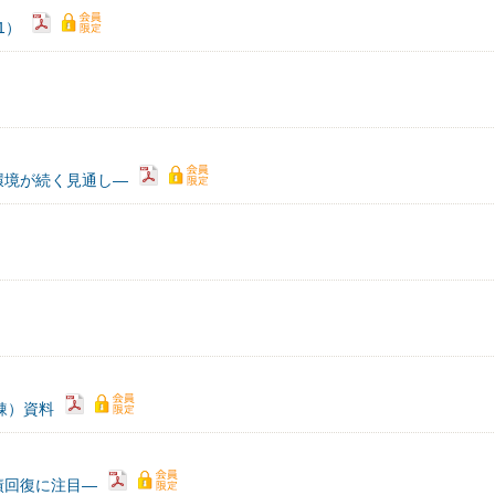
1）
環境が続く見通し―
精錬）資料
績回復に注目―