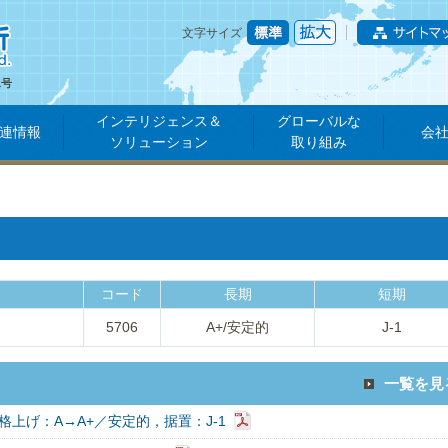
文字サイズ
1号
インテリジェンス＆
グローバルな
連情報
会
ソリューション
取り組み
コード
長期
短期
5706
A+/安定的
J-1
一覧を見
格上げ：A→A+／安定的，据置：J-1