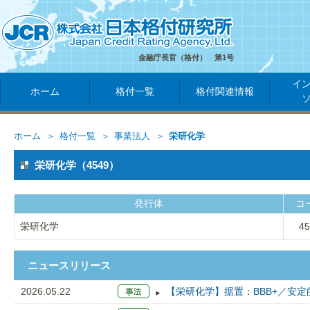
金融庁長官（格付） 第1号
イ
ホーム
格付一覧
格付関連情報
ホーム
格付一覧
事業法人
栄研化学
栄研化学（4549）
発行体
コ
栄研化学
45
ニュースリリース
2026.05.22
【栄研化学】据置：BBB+／安定