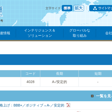
文字サイズ
1号
インテリジェンス＆
グローバルな
連情報
会
ソリューション
取り組み
コード
長期
短期
4028
A-/安定的
-
一覧を見
格上げ：BBB+／ポジティブ→A-／安定的