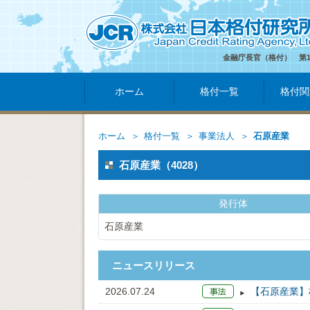
金融庁長官（格付） 第
ホーム
格付一覧
格付関
ホーム
格付一覧
事業法人
石原産業
石原産業（4028）
発行体
石原産業
ニュースリリース
2026.07.24
【石原産業】