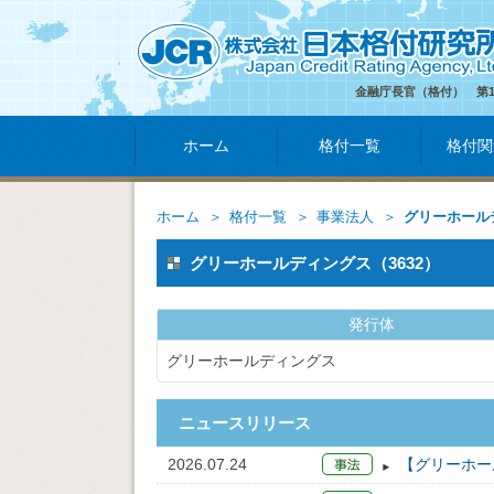
金融庁長官（格付） 第
ホーム
格付一覧
格付関
ホーム
格付一覧
事業法人
グリーホール
グリーホールディングス（3632）
発行体
グリーホールディングス
ニュースリリース
2026.07.24
【グリーホー