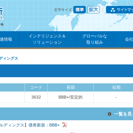
文字サイズ
1号
インテリジェンス＆
グローバルな
連情報
会
ソリューション
取り組み
ディングス
コード
長期
短期
3632
BBB+/安定的
-
一覧を見
ルディングス】債券新規：BBB+