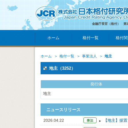
金融庁長官（格付） 第
ホーム
格付一覧
格付関
ホーム
格付一覧
事業法人
地主
地主（3252）
発行体
地主
ニュースリリース
2026.04.22
【地主】据置