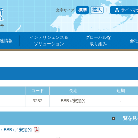
文字サイズ
1号
インテリジェンス＆
グローバルな
連情報
会
ソリューション
取り組み
コード
長期
短期
3252
BBB+/安定的
-
一覧を見
：BBB+／安定的