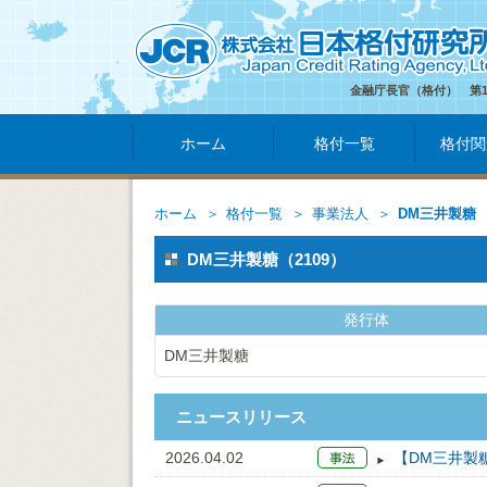
金融庁長官（格付） 第
ホーム
格付一覧
格付関
ホーム
格付一覧
事業法人
DM三井製糖
DM三井製糖（2109）
発行体
DM三井製糖
ニュースリリース
2026.04.02
【DM三井製