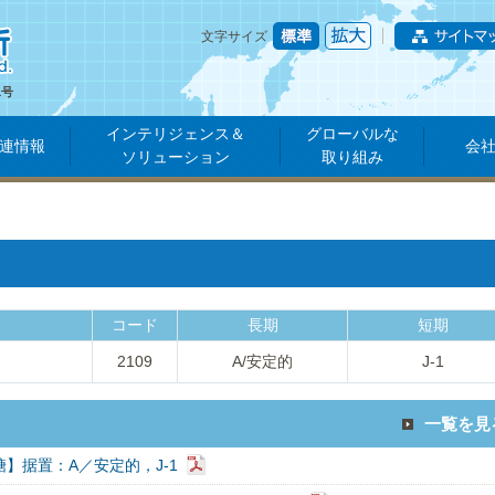
文字サイズ
1号
インテリジェンス＆
グローバルな
連情報
会
ソリューション
取り組み
コード
長期
短期
2109
A/安定的
J-1
一覧を見
糖】据置：A／安定的，J-1