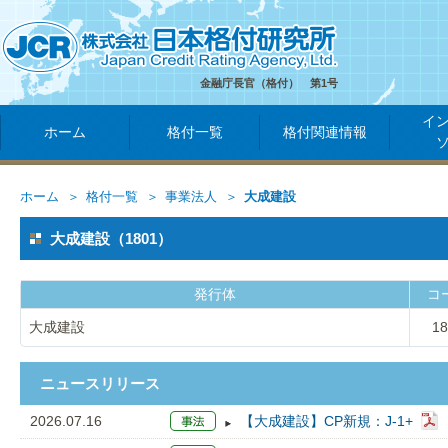
金融庁長官（格付） 第1号
イ
ホーム
格付一覧
格付関連情報
ホーム
格付一覧
事業法人
大成建設
大成建設（1801）
発行体
コ
大成建設
18
ニュースリリース
2026.07.16
【大成建設】CP新規：J-1+