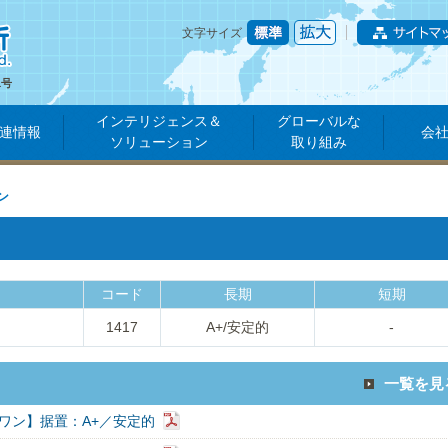
文字サイズ
1号
インテリジェンス＆
グローバルな
連情報
会
ソリューション
取り組み
ン
コード
長期
短期
1417
A+/安定的
-
一覧を見
ワン】据置：A+／安定的