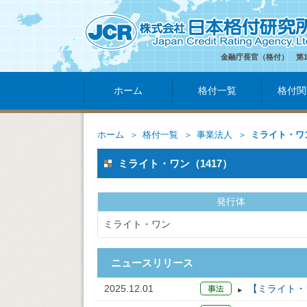
金融庁長官（格付） 第
ホーム
格付一覧
格付関
ホーム
格付一覧
事業法人
ミライト・ワ
ミライト・ワン（1417）
発行体
ミライト・ワン
ニュースリリース
2025.12.01
【ミライト・