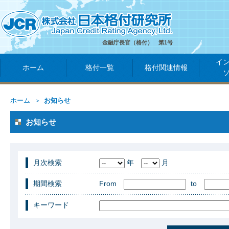
金融庁長官（格付） 第1号
イ
ホーム
格付一覧
格付関連情報
ホーム
お知らせ
お知らせ
月次検索
年
月
期間検索
From
to
キーワード